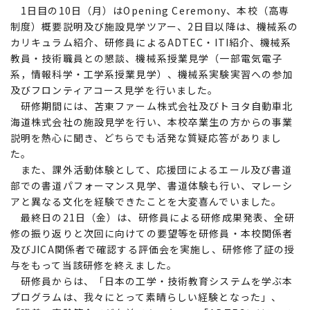
1日目の10日（月）はOpening Ceremony、本校（高専
制度）概要説明及び施設見学ツアー、2日目以降は、機械系の
カリキュラム紹介、研修員によるADTEC・ITI紹介、機械系
教員・技術職員との懇談、機械系授業見学（一部電気電子
系，情報科学・工学系授業見学）、機械系実験実習への参加
及びフロンティアコース見学を行いました。
研修期間には、苫東ファーム株式会社及びトヨタ自動車北
海道株式会社の施設見学を行い、本校卒業生の方からの事業
説明を熱心に聞き、どちらでも活発な質疑応答がありまし
た。
また、課外活動体験として、応援団によるエール及び書道
部での書道パフォーマンス見学、書道体験も行い、マレーシ
アと異なる文化を経験できたことを大変喜んでいました。
最終日の21日（金）は、研修員による研修成果発表、全研
修の振り返りと次回に向けての要望等を研修員・本校関係者
及びJICA関係者で確認する評価会を実施し、研修修了証の授
与をもって当該研修を終えました。
研修員からは、「日本の工学・技術教育システムを学ぶ本
プログラムは、我々にとって素晴らしい経験となった」、