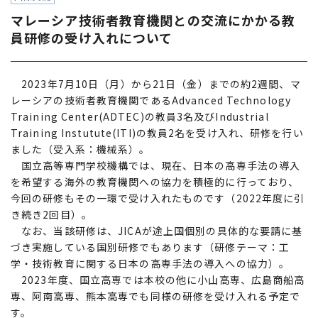
マレーシア技術者教育機関との交流にかかる教
員研修の受け入れについて
2023年7月10日（月）から21日（金）までの約2週間、マ
レーシアの技術者教育機関であるAdvanced Technology
Training Center(ADTEC)の教員3名及びIndustrial
Training Instutute(ITI)の教員2名を受け入れ、研修を行い
ました（受入系：機械系）。
国立高等専門学校機構では、現在、日本の高専手法の導入
を希望する海外の教育機関への協力を積極的に行っており、
今回の研修もその一環で受け入れたものです（2022年度に引
き続き2回目）。
なお、当該研修は、JICAが途上国個別の具体的な要請に基
づき実施している国別研修でもあります（研修テーマ：工
学・技術教育に関する日本の高専手法の導入への協力）。
2023年度、国立高専では本校の他に小山高専、広島商船高
専、阿南高専、熊本高専でも同様の研修を受け入れる予定で
す。