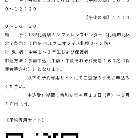
日 時：令和８年５月１６日（土）【午前の部】１０：０
０～１２：２０
【午後の部】１４：０
０～１６：２０
場 所：TKP札幌駅カンファレンスセンター（札幌市北区
北７条西２丁目９ ベルヴュオフィス札幌２～３階）
対 象 者：中学１～３年生および保護者
申込方法：事前申込（午前・午後それぞれ先着１６０名（保
護者等含む））となります。
以下の予約専用サイトにてご登録のうえお申込み
ください。
申込受付期間：令和８年４月１３日（月）～５月
１０日（日）
【予約専用サイト】