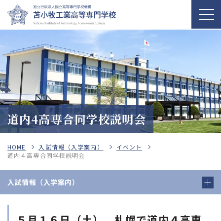
道内4高専合同学校説明会
HOME
入試情報（入学案内）
イベント
道内４高専合同学校説明会
入試情報（入学案内）
５月１６日（土） 札幌で道内４高専