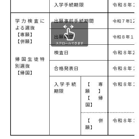
入学手続期限
令和８年２
学力検査に
出願事前手続期間
令和７年12
よる選抜
【専願】
出願期間
令和８年１月
【併願】
スクロールできます
検査日
令和８年2
帰国生徒特
別選抜
合格発表日
令和８年２
【帰国】
入学手続
【専
令和８年２
期限
願】
【帰
国】
【併
令和８年３
願】