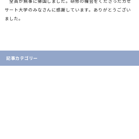
全員が無事に帰国しました。研修の機会をくださったカセ
サート大学のみなさんに感謝しています。ありがとうござい
ました。
記事カテゴリー
お知らせ
入試情報
イベント情報
学生・教員の活躍
産学官連携・地域貢献
国際交流