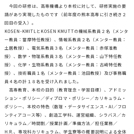
今回の研修は、高専機構より本校に対して、研修実施の要
請があり実現したものです（前年度の熊本高専に引き続き２
回目の受入）。
KOSEN-KMITLとKOSEN KMUTTの機械系教員２名（メンタ
ー教員：當摩特任教授）、情報系教員２名（メンター教員：
土居教授）、電気系教員３名（メンター教員：赤塚准教
授）、数学・物理系教員３名（メンター教員：山下特任教
授）、化学・生物系教員３名（メンター教員：古崎特任教
授）、技術職員１名（メンター教員：池田教授）及び事務職
員４名の計１８名を受け入れました。
高専教育、本校の目的（教育理念・学習目標）、アドミッ
ション・ポリシー／ディプロマ・ポリシー／カリキュラム・
ポリシー、本校の特色（数理・データサイエンス・AI／フロ
ンティアコース等）、創造工学科、運営組織、シラバス／カ
リキュラム／時間割／授業計画／準備方法／担任業務／
H.R.、専攻科カリキュラム、学生寮等の概要説明による全体