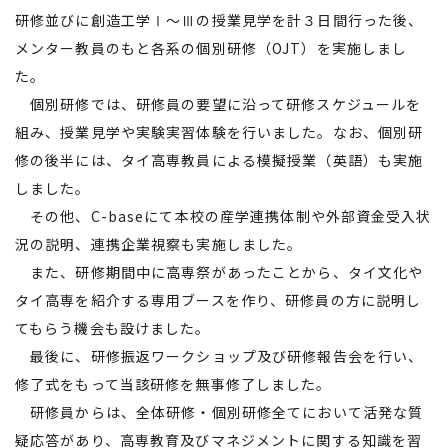
研修並びに創造工学Ⅰ～Ⅲの授業見学を計３日間行った後、
メンター教員のもと各系の個別研修（OJT）を実施しまし
た。
個別研修では、研修員の要望に沿って研修スケジュールを
組み、授業見学や実験実習体験を行いました。なお、個別研
修の後半には、タイ高専教員による模擬授業（英語）も実施
しました。
その他、C-baseにて本校の産学連携体制や外部資金受入状
況の説明、連携企業視察も実施しました。
また、研修期間中に高専祭があったことから、タイ文化や
タイ高専を紹介する専用ブースを作り、研修員の方に説明し
てもらう機会も設けました。
最後に、研修振返ワークショップ及び研修報告会を行い、
修了式をもって当該研修を無事修了しました。
研修員からは、全体研修・個別研修全てにおいて活発な質
疑応答があり、高専教育及びマネジメントに関する知識を習