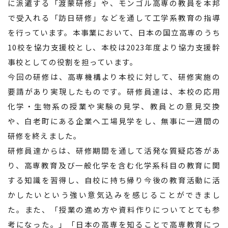
に派遣する「渡蒙研修」や、モンゴル高専の教員を本邦
で受入れる「訪日研修」などを通して工学系教育の指導
を行っています。本事業において、日本の国立高専のうち
10校を協力支援校とし、本校は2023年度より協力支援幹
事校としての役割を担っています。
今回の研修は、高専機構より本校に対して、研修実施の
要請があり実現したものです。研修員達は、本校の応用
化学・生物系の授業や実験の見学、教員との意見交換
や、白老町にある企業へ工場見学をし、無事に一週間の
研修を終えました。
研修員達からは、研修期間を通して活発な質疑応答があ
り、高専教育及び一般化学を含む化学系科目の教育に関
する知識を習得し、自校に持ち帰り今後の教育活動に活
かしたいという強い意気込みを感じることができまし
た。また、「授業の進め方や資料作りについてとても参
考になった。」「日本の高専を知ることで高専教育につ