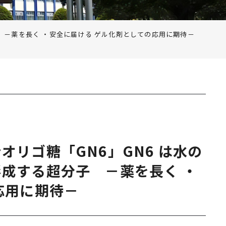
 －薬を長く ・安全に届ける ゲル化剤としての応用に期待－
リゴ糖「GN6」GN6 は水の
成する超分子 －薬を長く ・
応用に期待－