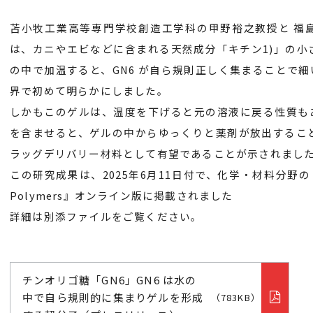
苫小牧工業高等専門学校創造工学科の甲野裕之教授と 福
は、カニやエビなどに含まれる天然成分「キチン1)」の小さ
の中で加温すると、GN6 が自ら規則正しく集まることで
界で初めて明らかにしました。
しかもこのゲルは、温度を下げると元の溶液に戻る性質も
を含ませると、ゲルの中からゆっくりと薬剤が放出するこ
ラッグデリバリー材料として有望であることが示されまし
この研究成果は、2025年6月11日付で、化学・材料分野のト
Polymers』オンライン版に掲載されました
詳細は別添ファイルをご覧ください。
チンオリゴ糖「GN6」GN6 は水の
中で自ら規則的に集まりゲルを形成
（783KB）