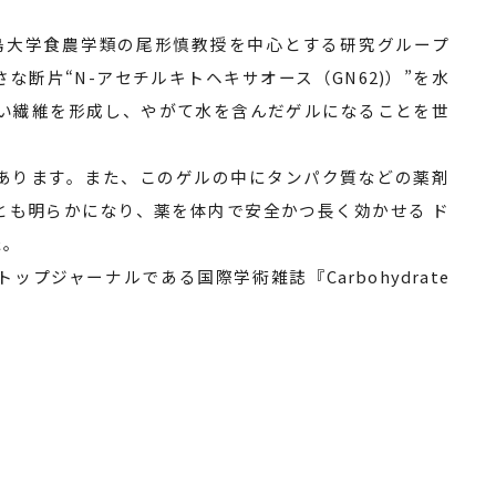
島大学食農学類の尾形慎教授を中心とする研究グループ
な断片“N-アセチルキトヘキサオース（GN62)）”を水
細い繊維を形成し、やがて水を含んだゲルになることを世
あります。また、このゲルの中にタンパク質などの薬剤
とも明らかになり、薬を体内で安全かつ長く効かせる ド
た。
ップジャーナルである国際学術雑誌『Carbohydrate