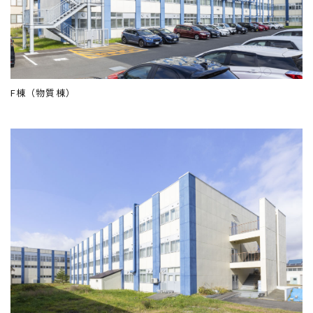
F棟（物質棟）