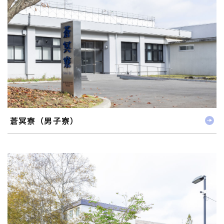
蒼冥寮（男子寮）