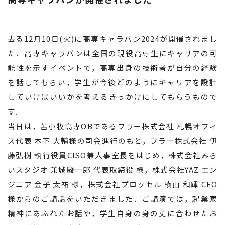
去る12月10日(火)に高専キャラバン2024が開催されまし
た．高専キャラバンは全国の現役高専生にキャリアの可
能性を示すイベントで，高専出身の技術者が自分の経験
を話してもらい，学生が今後どのようにキャリアを設計
していけばいいかを考えるきっかけにしてもらうもので
す．
当日は，苫小牧高専OBであるフラー株式会社 札幌オフィ
ス代表 木下 大輔様の司会進行のもと，フラー株式会社 伊
藤弘樹 執行役員CISO兼人事室長をはじめ，株式会社みら
いスタジオ 兼城駿一郎 代表取締役 様，株式会社YAZ エン
ジニア 金子 太祐 様，株式会社プロッセル 横山 和輝 CEO
様からのご講話をいただきました．ご講演では，起業家
精神にあふれたお話や，学生自身の身の丈に合わせたお