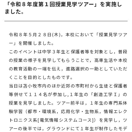
「令和８年度第１回授業見学ツアー」を実施し
ました。
令和８年５月２８日(木)，本校において「授業見学ツア
ー」を開催しました。
このイベントは中学３年生と保護者等を対象とし，普段
の授業の様子を見学してもらうことで，高専生活や本校
の教育活動の一端を伝え，進路選択の一助としていただ
くことを目的としたものです。
当日は苫小牧市内のほか近郊の市町村から生徒と保護者
等併せて１１４名が参加し,１年生の「創造工学Ｉ」の
授業を見学しました。ツアー前半は，１年生の専門系体
験学習（都市・環境系，応用化学・生物系，情報エレク
トロニクス系[電気情報システムコース]）を見学し，ツ
アーの後半では，グラウンドにて１年生が制作したモデ